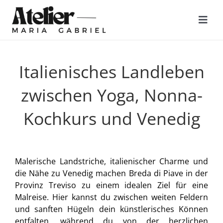
Zum
Inhalt
Togg
springen
Navi
FOKUS
Italienisches Landleben
zwischen Yoga, Nonna-
KUNSTWERKE
Kochkurs und Venedig
MALREISEN
KURSE
Malerische Landstriche, italienischer Charme und
die Nähe zu Venedig machen Breda di Piave in der
Provinz Treviso zu einem idealen Ziel für eine
ÜBER MICH
Malreise. Hier kannst du zwischen weiten Feldern
und sanften Hügeln dein künstlerisches Können
entfalten, während du von der herzlichen
KONTAKT