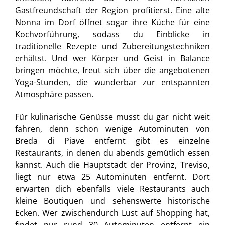
Gastfreundschaft der Region profitierst. Eine alte
Nonna im Dorf öffnet sogar ihre Küche für eine
WERTGUTSCHEIN BESTELLEN
Kochvorführung, sodass du Einblicke in
traditionelle Rezepte und Zubereitungstechniken
erhältst. Und wer Körper und Geist in Balance
FACEBOOK
bringen möchte, freut sich über die angebotenen
Yoga-Stunden, die wunderbar zur entspannten
Atmosphäre passen.
INSTAGRAM
Für kulinarische Genüsse musst du gar nicht weit
fahren, denn schon wenige Autominuten von
YOUTUBE
Breda di Piave entfernt gibt es einzelne
Restaurants, in denen du abends gemütlich essen
kannst. Auch die Hauptstadt der Provinz, Treviso,
liegt nur etwa 25 Autominuten entfernt. Dort
erwarten dich ebenfalls viele Restaurants auch
kleine Boutiquen und sehenswerte historische
Ecken. Wer zwischendurch Lust auf Shopping hat,
findet nur rund 30 Autominuten entfernt ein