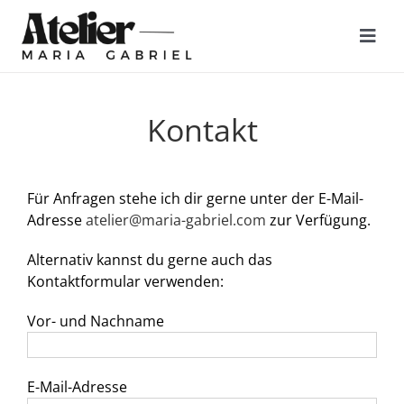
Zum
Inhalt
Togg
springen
Navi
FOKUS
Kontakt
KUNSTWERKE
Für Anfragen stehe ich dir gerne unter der E-Mail-
Adresse
atelier@maria-gabriel.com
zur Verfügung.
MALREISEN
Alternativ kannst du gerne auch das
Kontaktformular verwenden:
KURSE
Vor- und Nachname
ÜBER MICH
E-Mail-Adresse
KONTAKT