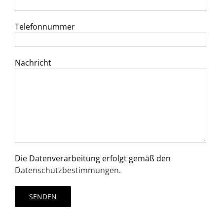
Telefonnummer
WERTGUTSCHEIN BESTELLEN
Nachricht
FACEBOOK
INSTAGRAM
YOUTUBE
Die Datenverarbeitung erfolgt gemäß den
Datenschutzbestimmungen
.