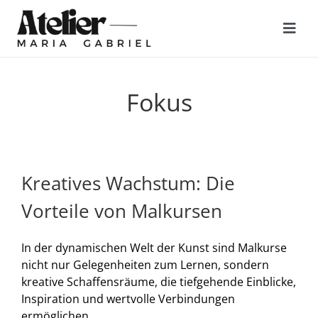
Zum
Inhalt
Togg
springen
Navi
FOKUS
Fokus
KUNSTWERKE
MALREISEN
Kreatives Wachstum: Die
Vorteile von Malkursen
KURSE
In der dynamischen Welt der Kunst sind Malkurse
nicht nur Gelegenheiten zum Lernen, sondern
ÜBER MICH
kreative Schaffensräume, die tiefgehende Einblicke,
Inspiration und wertvolle Verbindungen
ermöglichen.
KONTAKT