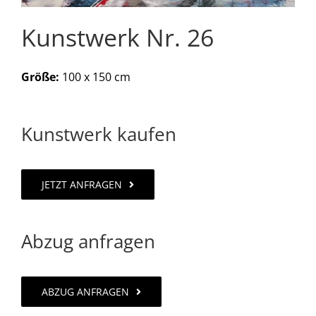
Kunstwerk Nr. 26
WERTGUTSCHEIN BESTELLEN
Größe:
100 x 150 cm
FACEBOOK
Kunstwerk kaufen
INSTAGRAM
YOUTUBE
JETZT ANFRAGEN
Abzug anfragen
ABZUG ANFRAGEN